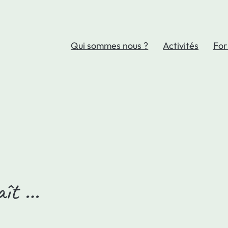
Qui sommes nous ?
Activités
For
laît …