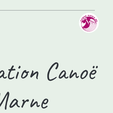
tion Canoë
 Marne