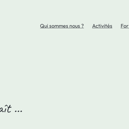
Qui sommes nous ?
Activités
For
laît …